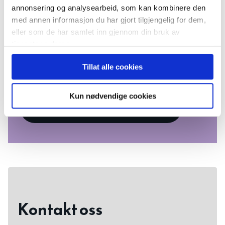
Våre forhandlere
annonsering og analysearbeid, som kan kombinere den
med annen informasjon du har gjort tilgjengelig for dem,
eller som de har samlet inn gjennom din bruk av
Vi i Hellvik Hus har forhandlere over
tjenestene deres.
store deler av landet, fra Bodø i nord til
Tillat alle cookies
Søgne i sør.
Kun nødvendige cookies
FINN DIN FORHANDLER!
Kontakt oss