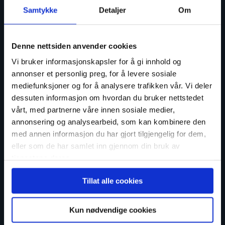
Samtykke
Detaljer
Om
post@hellvikhus.no
Denne nettsiden anvender cookies
Vi bruker informasjonskapsler for å gi innhold og
51 46 16 00
annonser et personlig preg, for å levere sosiale
Jærveien 1250, 4375 Hellvik
mediefunksjoner og for å analysere trafikken vår. Vi deler
dessuten informasjon om hvordan du bruker nettstedet
vårt, med partnerne våre innen sosiale medier,
annonsering og analysearbeid, som kan kombinere den
Artikler
med annen informasjon du har gjort tilgjengelig for dem,
Boligguider
eller som de har samlet inn gjennom din bruk av
Boligøkonomi
tjenestene deres.
Boligtips
Hytte
Tillat alle cookies
Inspirasjon
Kjøpe ny bolig
Kun nødvendige cookies
Lover og regler
Nytt fra Hellvik Hus