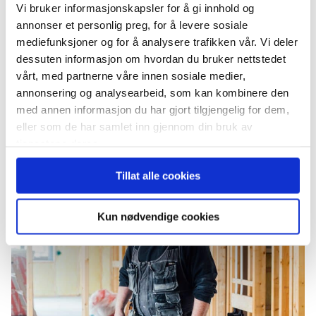
Vi bruker informasjonskapsler for å gi innhold og
annonser et personlig preg, for å levere sosiale
mediefunksjoner og for å analysere trafikken vår. Vi deler
Hellvik Hus Øst søker tømrere /
dessuten informasjon om hvordan du bruker nettstedet
tømrerlag!
vårt, med partnerne våre innen sosiale medier,
annonsering og analysearbeid, som kan kombinere den
Hellvik Hus Øst holder til på Jessheim
med annen informasjon du har gjort tilgjengelig for dem,
eller som de har samlet inn gjennom din bruk av
og vi har en solid ordrereserve og godt
tjenestene deres.
salg på våre byggefelt. Vi søker…
Tillat alle cookies
Kun nødvendige cookies