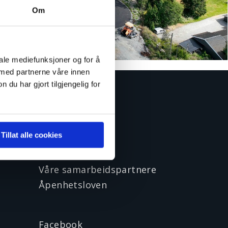
Om
iale mediefunksjoner og for å
 med partnerne våre innen
u har gjort tilgjengelig for
Om Hellvik Hus
Tillat alle cookies
Vår historie
Våre verdier
Våre samarbeidspartnere
Åpenhetsloven
Facebook