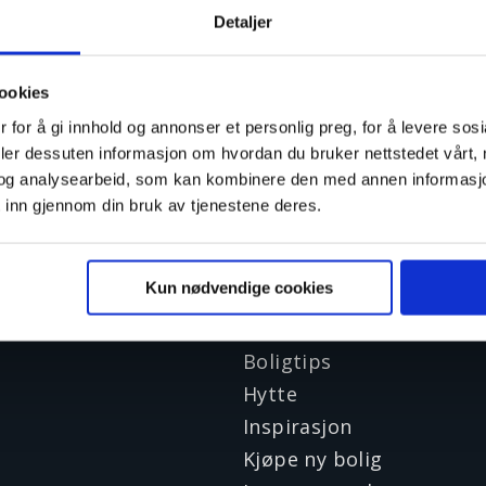
Detaljer
ookies
 for å gi innhold og annonser et personlig preg, for å levere sos
deler dessuten informasjon om hvordan du bruker nettstedet vårt,
og analysearbeid, som kan kombinere den med annen informasjon d
 inn gjennom din bruk av tjenestene deres.
Artikler
Kun nødvendige cookies
Boligguider
Boligøkonomi
Boligtips
Hytte
Inspirasjon
Kjøpe ny bolig