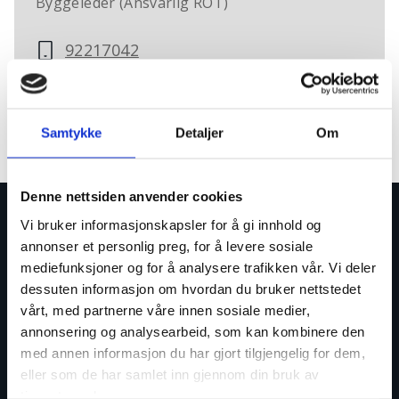
Byggeleder (Ansvarlig ROT)
92217042
mads.henrik.idland@hellvikhus.no
Samtykke
Detaljer
Om
Denne nettsiden anvender cookies
Vi bruker informasjonskapsler for å gi innhold og
annonser et personlig preg, for å levere sosiale
mediefunksjoner og for å analysere trafikken vår. Vi deler
dessuten informasjon om hvordan du bruker nettstedet
post@hellvikhus.no
vårt, med partnerne våre innen sosiale medier,
annonsering og analysearbeid, som kan kombinere den
51 46 16 00
med annen informasjon du har gjort tilgjengelig for dem,
eller som de har samlet inn gjennom din bruk av
Jærveien 1250, 4375 Hellvik
tjenestene deres.