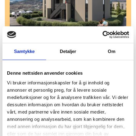
Hammarsland, øygarden, sund,
Samtykke
Detaljer
Om
rimelige leiligheter: Bo godt! Enten
du er i startgropa eller ønsker noe
enklere, smarte og moderne
Denne nettsiden anvender cookies
leiligheter for alle aldre.
Vi bruker informasjonskapsler for å gi innhold og
annonser et personlig preg, for å levere sosiale
På Hammarsland bygger vi leiligheter
mediefunksjoner og for å analysere trafikken vår. Vi deler
dessuten informasjon om hvordan du bruker nettstedet
for de som er i starten og vil inn på
vårt, med partnerne våre innen sosiale medier,
boligmarkedet og for de som...
annonsering og analysearbeid, som kan kombinere den
med annen informasjon du har gjort tilgjengelig for dem,
eller som de har samlet inn gjennom din bruk av