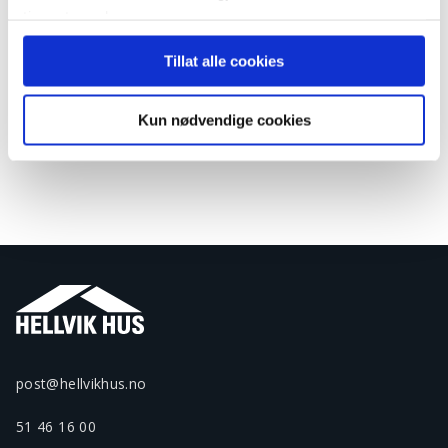
tjenestene deres.
Tillat alle cookies
Kun nødvendige cookies
post@hellvikhus.no
51 46 16 00