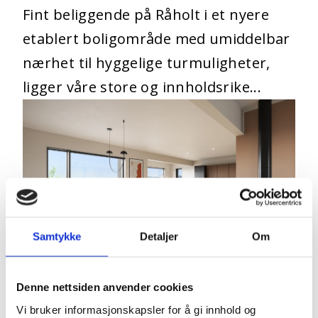
Fint beliggende på Råholt i et nyere
etablert boligområde med umiddelbar
nærhet til hyggelige turmuligheter,
ligger våre store og innholdsrike...
Samtykke
Detaljer
Om
Berglia, Flekkefjord: Prosjekterte
Denne nettsiden anvender cookies
boliger med meget bra
Vi bruker informasjonskapsler for å gi innhold og