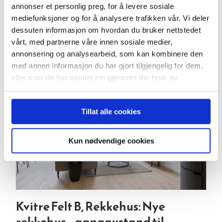
beliggenhet.
annonser et personlig preg, for å levere sosiale
mediefunksjoner og for å analysere trafikken vår. Vi deler
Vi har gleden av å presentere en
dessuten informasjon om hvordan du bruker nettstedet
arkitekttegnet enebolig på flott og
vårt, med partnerne våre innen sosiale medier,
annonsering og analysearbeid, som kan kombinere den
solrik utsiktstomt i Berglia. Tomten
med annen informasjon du har gjort tilgjengelig for dem,
leveres av Kvina...
eller som de har samlet inn gjennom din bruk av
tjenestene deres.
Tillat alle cookies
Kun nødvendige cookies
Kvitre Felt B, Rekkehus: Nye