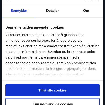
Samtykke
Detaljer
Om
Denne nettsiden anvender cookies
post@hellvikhus.no
Vi bruker informasjonskapsler for å gi innhold og
annonser et personlig preg, for å levere sosiale
51 46 16 00
mediefunksjoner og for å analysere trafikken vår. Vi deler
Jærveien 1250, 4375 Hellvik
dessuten informasjon om hvordan du bruker nettstedet
vårt, med partnerne våre innen sosiale medier,
annonsering og analysearbeid, som kan kombinere den
med annen informasjon du har gjort tilgjengelig for dem,
Artikler
eller som de har samlet inn gjennom din bruk av
Boligguider
tjenestene deres.
Boligøkonomi
Boligtips
Tillat alle cookies
Hytte
Inspirasjon
Kun nødvendige cookies