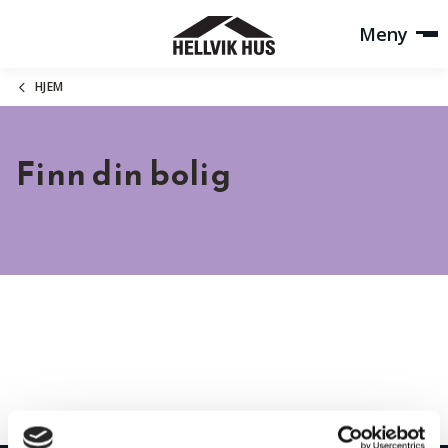
Meny
HJEM
Finn din bolig