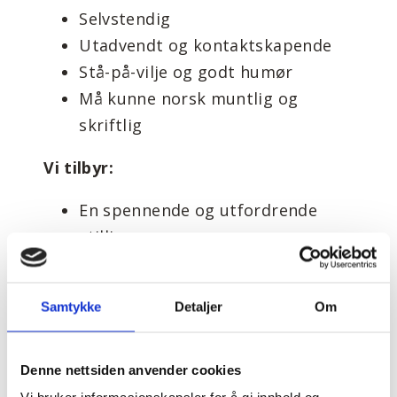
Selvstendig
Utadvendt og kontaktskapende
Stå-på-vilje og godt humør
Må kunne norsk muntlig og
skriftlig
Vi tilbyr:
En spennende og utfordrende
stilling
Konkurransedyktige betingelser
Godt arbeidsmiljø
Samtykke
Detaljer
Om
Denne nettsiden anvender cookies
Vi bygger eneboliger, rekkehus og større