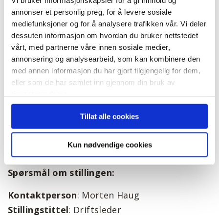
Vi bruker informasjonskapsler for å gi innhold og
prosjekt som barnehager/skoler. Våre
annonser et personlig preg, for å levere sosiale
primærområder er i Stavanger, Sandnes
mediefunksjoner og for å analysere trafikken vår. Vi deler
omegn, Jæren og Dalane. Arbeidsted avtales
dessuten informasjon om hvordan du bruker nettstedet
nærmere ift. kandidater.
vårt, med partnerne våre innen sosiale medier,
annonsering og analysearbeid, som kan kombinere den
Om arbeidsgiveren
med annen informasjon du har gjort tilgjengelig for dem,
eller som de har samlet inn gjennom din bruk av
Hellvik Hus ble etablert i 1947 og er en av
tjenestene deres.
landets aller eldste ferdighusprodusenter. I
Tillat alle cookies
dag består vi av konsernet Hellvik Gruppen
og Hellvik Hus-kjeden med 30 forhandlere
Kun nødvendige cookies
som dekker store deler av Norge
Spørsmål om stillingen:
Kontaktperson
: Morten Haug
Stillingstittel
: Driftsleder