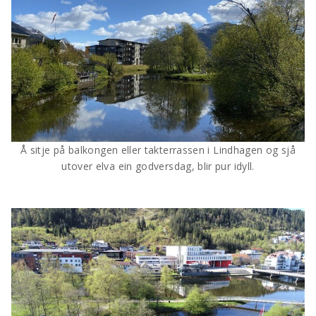
Å sitje på balkongen eller takterrassen i Lindhagen og sjå
utover elva ein godversdag, blir pur idyll.