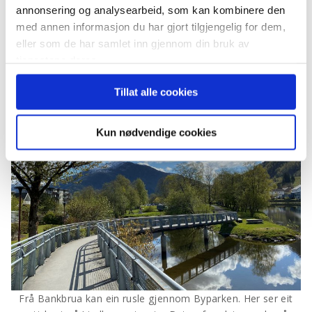
annonsering og analysearbeid, som kan kombinere den
masse må vekk for å få plass til parkeringskjellaren under
med annen informasjon du har gjort tilgjengelig for dem,
bygget.
eller som de har samlet inn gjennom din bruk av
tjenestene deres.
Tillat alle cookies
Kun nødvendige cookies
Frå Bankbrua kan ein rusle gjennom Byparken. Her ser eit