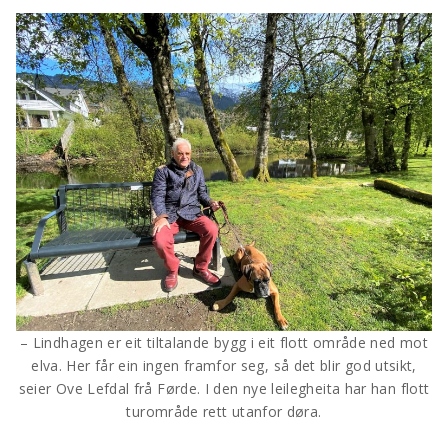
– Lindhagen er eit tiltalande bygg i eit flott område ned mot
elva. Her får ein ingen framfor seg, så det blir god utsikt,
seier Ove Lefdal frå Førde. I den nye leilegheita har han flott
turområde rett utanfor døra.