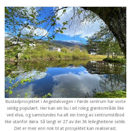
Bustadprosjektet i Angedalsvegen i Førde sentrum har vorte
veldig populært. Her kan ein bu i eit roleg grøntområde like
ved elva, og samstundes ha alt ein treng av sentrumstilbod
like utanfor døra. Så langt er 27 av dei 36 leilegheitene selde.
Det er meir enn nok til at prosjektet kan realiserast.