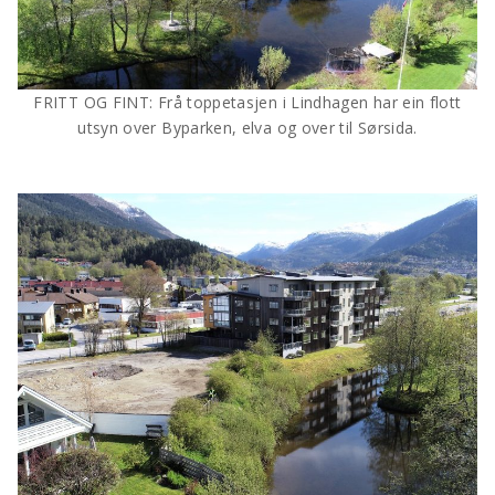
FRITT OG FINT: Frå toppetasjen i Lindhagen har ein flott
utsyn over Byparken, elva og over til Sørsida.