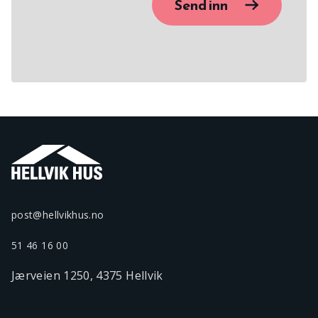
Send inn
post@hellvikhus.no
51 46 16 00
Jærveien 1250, 4375 Hellvik