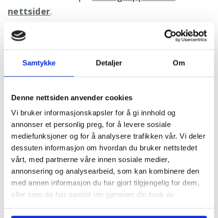
nettsider
.
Tilbake til Hellvik Hus Sør Vest
Samtykke
Detaljer
Om
Denne nettsiden anvender cookies
Vi bruker informasjonskapsler for å gi innhold og
Har du spørsmål?
annonser et personlig preg, for å levere sosiale
mediefunksjoner og for å analysere trafikken vår. Vi deler
Ta kontakt!
dessuten informasjon om hvordan du bruker nettstedet
vårt, med partnerne våre innen sosiale medier,
* Obligatorisk felt som du må fylle ut for å sende
annonsering og analysearbeid, som kan kombinere den
skjemaet.
med annen informasjon du har gjort tilgjengelig for dem,
eller som de har samlet inn gjennom din bruk av
Navn
tjenestene deres.