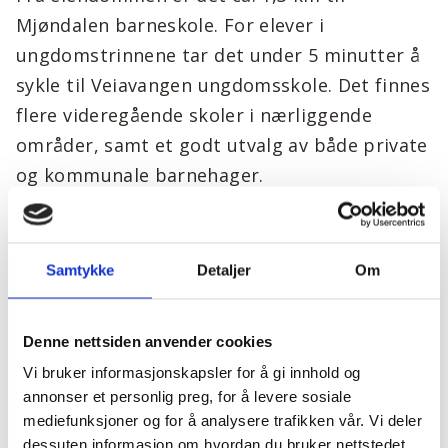
Mjøndalen barneskole. For elever i
ungdomstrinnene tar det under 5 minutter å
sykle til Veiavangen ungdomsskole. Det finnes
flere videregående skoler i nærliggende
områder, samt et godt utvalg av både private
og kommunale barnehager.
Byggemåte
Samtykke
Detaljer
Om
Se vedlagte leveransebeskrivelse for
utfyllende informasjon. Det tas forbehold om
Denne nettsiden anvender cookies
mindre endringer i konstruksjon,
Vi bruker informasjonskapsler for å gi innhold og
materialvalg, tomtetilpasninger, rørføringer
annonser et personlig preg, for å levere sosiale
og lignende som ikke reduserer eiendommens
mediefunksjoner og for å analysere trafikken vår. Vi deler
dessuten informasjon om hvordan du bruker nettstedet