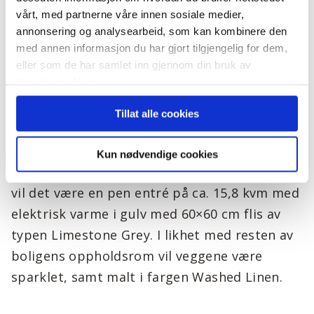
kvalitet, samt endringer som er nødvendige
vårt, med partnerne våre innen sosiale medier,
som følge av offentlige pålegg.
annonsering og analysearbeid, som kan kombinere den
med annen informasjon du har gjort tilgjengelig for dem,
eller som de har samlet inn gjennom din bruk av
Standard
tjenestene deres.
Entré
Tillat alle cookies
Det blir gruslagt adkomst til et pent
inngangsparti med moderne utebelysning. Vel
Kun nødvendige cookies
innenfor en sort ytterdør av typen Hovdeby
vil det være en pen entré på ca. 15,8 kvm med
elektrisk varme i gulv med 60×60 cm flis av
typen Limestone Grey. I likhet med resten av
boligens oppholdsrom vil veggene være
sparklet, samt malt i fargen Washed Linen.