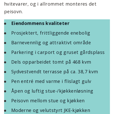
hvitevarer, og i allrommet monteres det
peisovn.
Eiendommens kvaliteter
Prosjektert, frittliggende enebolig
Barnevennlig og attraktivt område
Parkering i carport og gruset gårdsplass
Dels opparbeidet tomt på 468 kvm
Sydvestvendt terrasse på ca. 38,7 kvm
Pen entré med varme i flislagt gulv
Åpen og luftig stue-/kjøkkenløsning
Peisovn mellom stue og kjøkken
Moderne og velutstyrt JKE-kjøkken