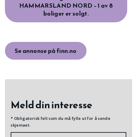
HAMMARSLAND NORD – 1 av 8
boliger er solgt.
Se annonse på finn.no
Meld din interesse
* Obligatorisk felt som du må fylle ut for å sende
skjemaet.