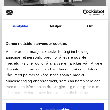
Hammarslandsdalen, 5382 Skogsvåg
Bolig 3
Samtykke
Detaljer
Om
4 soverom
6 590 000 kr
Denne nettsiden anvender cookies
Vi bruker informasjonskapsler for å gi innhold og
annonser et personlig preg, for å levere sosiale
mediefunksjoner og for å analysere trafikken vår. Vi deler
dessuten informasjon om hvordan du bruker nettstedet
vårt, med partnerne våre innen sosiale medier,
annonsering og analysearbeid, som kan kombinere den
med annen informasjon du har gjort tilgjengelig for dem,
eller som de har samlet inn gjennom din bruk av
tjenestene deres.
Hammarslandsdalen, 5382 Skogsvåg
Tillat alle cookies