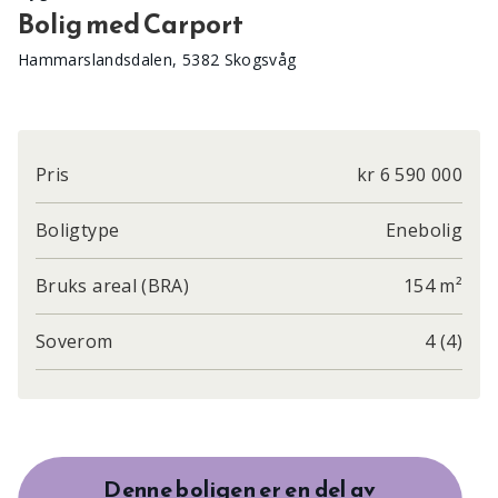
Bolig med Carport
Hammarslandsdalen, 5382 Skogsvåg
Pris
kr 6 590 000
Boligtype
Enebolig
Bruks areal (BRA)
154 m²
Soverom
4 (4)
Denne boligen er en del av