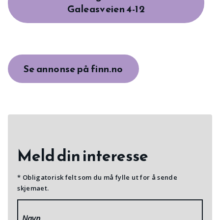
Galeasveien 4-12
Se annonse på finn.no
Meld din interesse
* Obligatorisk felt som du må fylle ut for å sende
skjemaet.
Navn