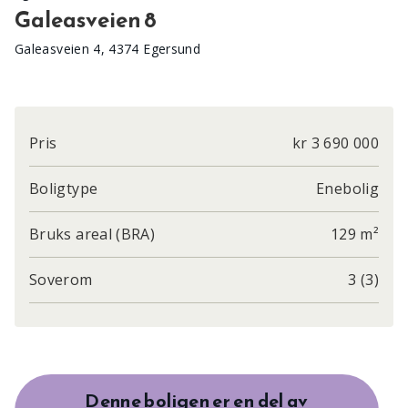
Galeasveien 8
Galeasveien 4, 4374 Egersund
Pris
kr 3 690 000
Boligtype
Enebolig
Bruks areal (BRA)
129 m²
Soverom
3 (3)
Denne boligen er en del av