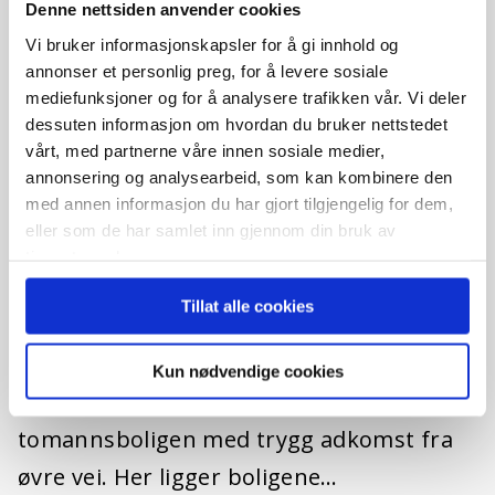
Denne nettsiden anvender cookies
Vi bruker informasjonskapsler for å gi innhold og
annonser et personlig preg, for å levere sosiale
mediefunksjoner og for å analysere trafikken vår. Vi deler
dessuten informasjon om hvordan du bruker nettstedet
vårt, med partnerne våre innen sosiale medier,
annonsering og analysearbeid, som kan kombinere den
med annen informasjon du har gjort tilgjengelig for dem,
eller som de har samlet inn gjennom din bruk av
tjenestene deres.
Lasteinveien 94, 4374 Egersund
Tillat alle cookies
Enebolig
BeskrivelseRekken består av fire moderne
Kun nødvendige cookies
eneboliger, plassert et nivå over
tomannsboligen med trygg adkomst fra
øvre vei. Her ligger boligene…