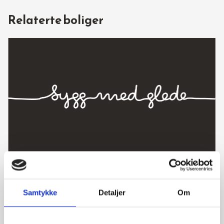
Relaterte boliger
Sjukehusveien 19, 4373 Egersund
Bolig 1 *SOLGT!
Samtykke
Detaljer
Om
5 soverom
5 000 000 kr