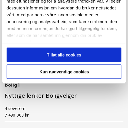
mediefunksjoner og for å analysere trafikken vår. Vi deler
dessuten informasjon om hvordan du bruker nettstedet
vårt, med partnerne våre innen sosiale medier,
annonsering og analysearbeid, som kan kombinere den
med annen informasjon du har gjort tilgjengelig for dem,
eller som de har samlet inn gjennom din bruk av
tjenestene deres.
Tillat alle cookies
Kun nødvendige cookies
Regine Normanns vei 106, 8019 Bodø
Bolig 1
Nyttige lenker Boligvelger
4 soverom
7 490 000 kr