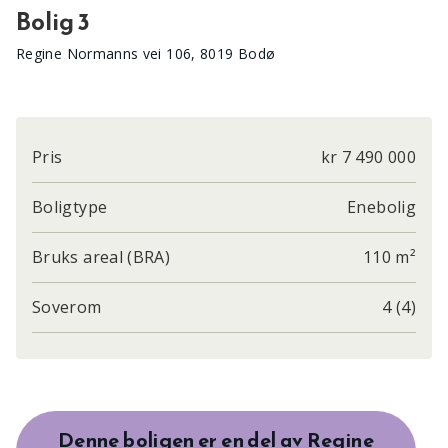
Bolig 3
Regine Normanns vei 106, 8019 Bodø
Pris
kr 7 490 000
Boligtype
Enebolig
Bruks areal (BRA)
110 m²
Soverom
4 (4)
Denne boligen er en del av Regine