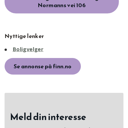
Normanns vei 106
Nyttige lenker
Boligvelger
Se annonse på finn.no
Meld din interesse