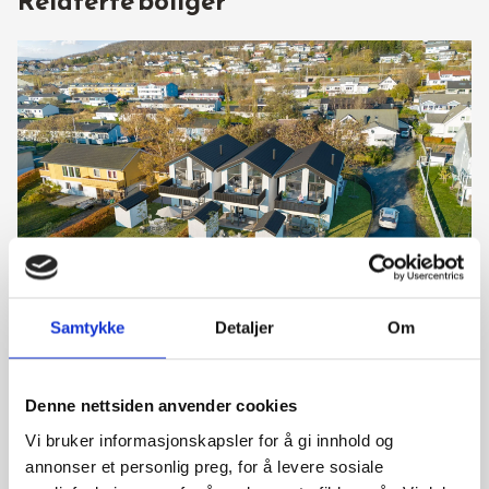
Relaterte boliger
Regine Normanns vei 106, 8019 Bodø
Samtykke
Detaljer
Om
Bolig 2
Nyttige lenker Boligvelger
Denne nettsiden anvender cookies
Vi bruker informasjonskapsler for å gi innhold og
4 soverom
annonser et personlig preg, for å levere sosiale
7 390 000 kr