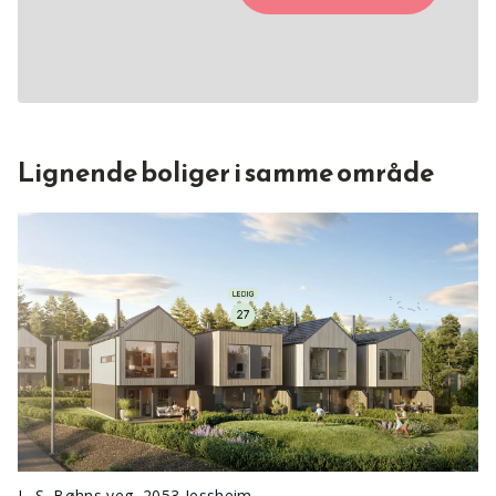
Lignende boliger i samme område
L. S. Bøhns veg, 2053 Jessheim