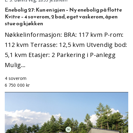
Enebolig 27: Kun en igjen – Ny enebolig på flotte
Kvitre – 4 soverom, 2 bad, eget vaskerom, åpen
stue og kjøkken
Nøkkelinformasjon: BRA: 117 kvm P-rom:
112 kvm Terrasse: 12,5 kvm Utvendig bod:
5,1 kvm Etasjer: 2 Parkering i P-anlegg
Mulig…
4 soverom
6 750 000 kr