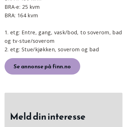
BRA-e: 25 kvm
BRA: 164 kvm
1. etg: Entre, gang, vask/bod, to soverom, bad
og tv-stue/soverom
2. etg: Stue/kjøkken, soverom og bad
Se annonse på finn.no
Meld din interesse