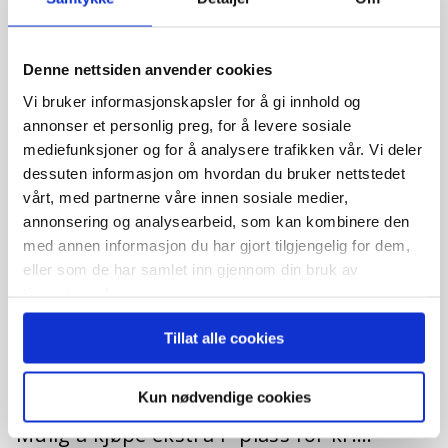
Denne nettsiden anvender cookies
Vi bruker informasjonskapsler for å gi innhold og
annonser et personlig preg, for å levere sosiale
mediefunksjoner og for å analysere trafikken vår. Vi deler
dessuten informasjon om hvordan du bruker nettstedet
vårt, med partnerne våre innen sosiale medier,
L. S. Bøhns veg, 2053 Jessheim
annonsering og analysearbeid, som kan kombinere den
Enebolig 27: Kun en igjen – Ny enebolig på flotte
med annen informasjon du har gjort tilgjengelig for dem,
Kvitre – 4 soverom, 2 bad, eget vaskerom, åpen
eller som de har samlet inn gjennom din bruk av
stue og kjøkken
tjenestene deres.
Nøkkelinformasjon:BRA: 117 kvmP-rom:
Tillat alle cookies
112 kvmTerrasse: 12,5 kvmUtvendig bod:
5,1 kvmEtasjer: 2Parkering i P-anlegg
Kun nødvendige cookies
Mulig å kjøpe ekstra P-plass for kr….