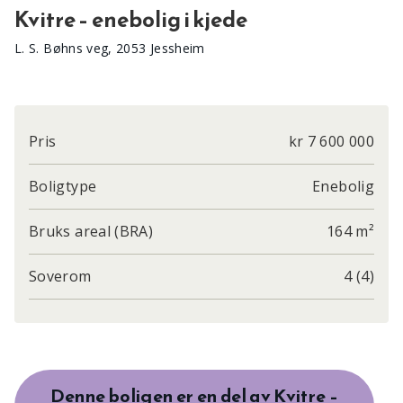
Kvitre – enebolig i kjede
L. S. Bøhns veg, 2053 Jessheim
Pris
kr 7 600 000
Boligtype
Enebolig
Bruks areal (BRA)
164 m²
Soverom
4 (4)
Denne boligen er en del av Kvitre –