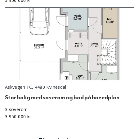
3 950 000 kr
Askvegen 1C, 4480 Kvinesdal
Stor bolig med soverom og bad på hovedplan
3 soverom
3 950 000 kr