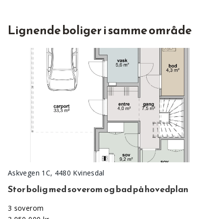
Lignende boliger i samme område
Askvegen 1C, 4480 Kvinesdal
Stor bolig med soverom og bad på hovedplan
3 soverom