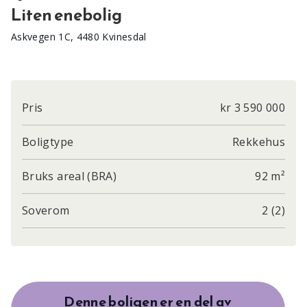
Liten enebolig
Askvegen 1C, 4480 Kvinesdal
Pris
kr 3 590 000
Boligtype
Rekkehus
Bruks areal (BRA)
92 m²
Soverom
2 (2)
Denne boligen er en del av