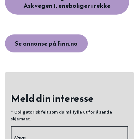
Askvegen 1, eneboliger i rekke
Se annonse på finn.no
Meld din interesse
* Obligatorisk felt som du må fylle ut for å sende
skjemaet.
Navn