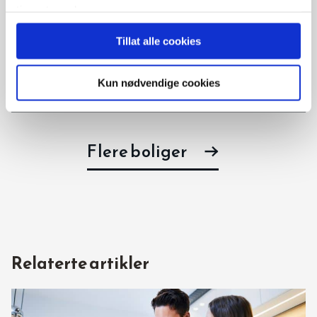
tjenestene deres.
Askvegen 1C, 4480 Kvinesdal
Tillat alle cookies
Stor bolig med soverom og bad på hovedplan
3 soverom
Kun nødvendige cookies
3 950 000 kr
Flere boliger
Relaterte artikler