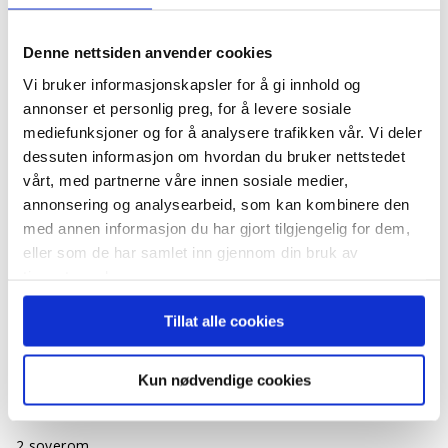
Denne nettsiden anvender cookies
Vi bruker informasjonskapsler for å gi innhold og
annonser et personlig preg, for å levere sosiale
mediefunksjoner og for å analysere trafikken vår. Vi deler
dessuten informasjon om hvordan du bruker nettstedet
vårt, med partnerne våre innen sosiale medier,
annonsering og analysearbeid, som kan kombinere den
Øvre Hetleskeid 1, 4480 Kvinesdal
med annen informasjon du har gjort tilgjengelig for dem,
eller som de har samlet inn gjennom din bruk av
Smart, lettstelt enebolig med alt på et plan
tjenestene deres.
BeskrivelseFrittstående enebolig med
Tillat alle cookies
tilhørende carport og sportsbod. Ligger
på nede på flaten i feltet, med fasade mot
Kun nødvendige cookies
Litle-Åna. Boligen inneholder…
2 soverom