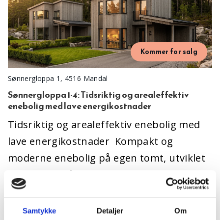
Kommer for salg
Sønnergloppa 1, 4516 Mandal
Sønnergloppa 1-4: Tidsriktig og arealeffektiv
enebolig med lave energikostnader
Tidsriktig og arealeffektiv enebolig med
lave energikostnader Kompakt og
moderne enebolig på egen tomt, utviklet
med fokus på optimal arealutnyttelse,
funksjonelle…
Samtykke
Detaljer
Om