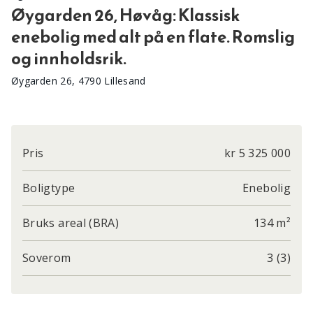
Øygarden 26, Høvåg: Klassisk
enebolig med alt på en flate. Romslig
og innholdsrik.
Øygarden 26, 4790 Lillesand
Pris
kr 5 325 000
Boligtype
Enebolig
Bruks areal (BRA)
134 m²
Soverom
3 (3)