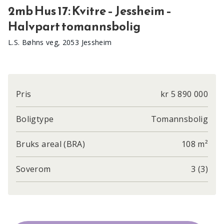
2mb Hus 17: Kvitre – Jessheim –
Halvpart tomannsbolig
L.S. Bøhns veg, 2053 Jessheim
Pris
kr 5 890 000
Boligtype
Tomannsbolig
Bruks areal (BRA)
108 m²
Soverom
3 (3)