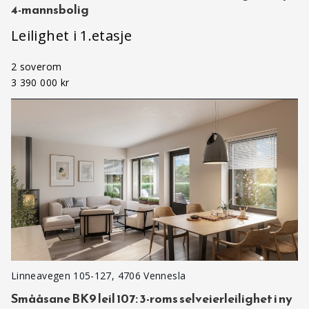
4-mannsbolig
Leilighet i 1.etasje
2 soverom
3 390 000 kr
Linneavegen 105-127, 4706 Vennesla
Smååsane BK9 leil 107: 3-roms selveierleilighet i ny