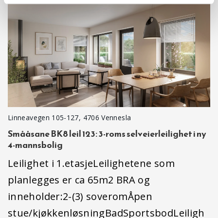
Linneavegen 105-127, 4706 Vennesla
Smååsane BK8 leil 123: 3-roms selveierleilighet i ny
4-mannsbolig
Leilighet i 1.etasjeLeilighetene som
planlegges er ca 65m2 BRA og
inneholder:2-(3) soveromÅpen
stue/kjøkkenløsningBadSportsbodLeiligh