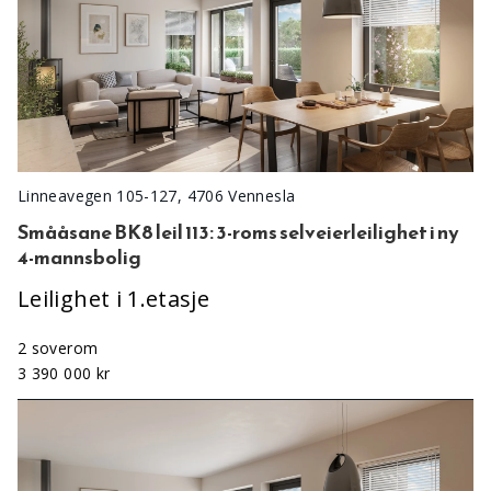
Linneavegen 105-127, 4706 Vennesla
Smååsane BK8 leil 113: 3-roms selveierleilighet i ny
4-mannsbolig
Leilighet i 1.etasje
2 soverom
3 390 000 kr