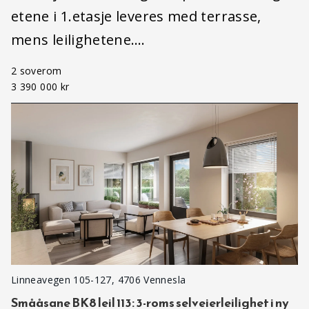
etene i 1.etasje leveres med terrasse,
mens leilighetene….
2 soverom
3 390 000 kr
Linneavegen 105-127, 4706 Vennesla
Smååsane BK8 leil 113: 3-roms selveierleilighet i ny