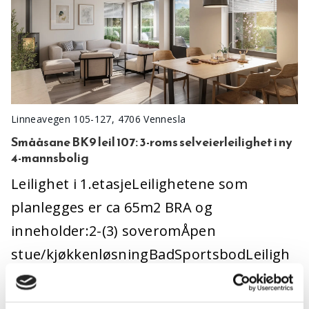
Linneavegen 105-127, 4706 Vennesla
Smååsane BK9 leil 107: 3-roms selveierleilighet i ny
4-mannsbolig
Leilighet i 1.etasjeLeilighetene som
planlegges er ca 65m2 BRA og
inneholder:2-(3) soveromÅpen
stue/kjøkkenløsningBadSportsbodLeiligh
etene i 1.etasje leveres med terrasse,
mens leilighetene….