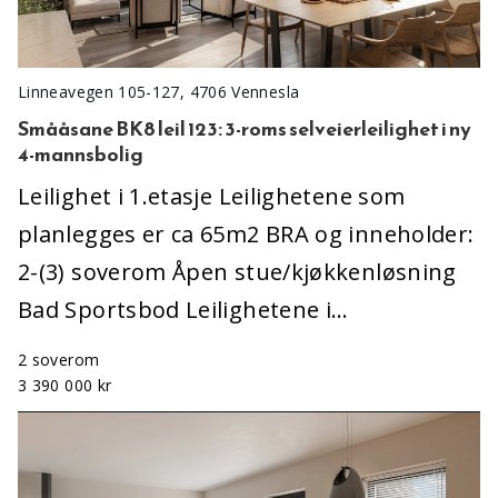
Linneavegen 105-127, 4706 Vennesla
Smååsane BK8 leil 123: 3-roms selveierleilighet i ny
4-mannsbolig
Leilighet i 1.etasje Leilighetene som
planlegges er ca 65m2 BRA og inneholder:
2-(3) soverom Åpen stue/kjøkkenløsning
Bad Sportsbod Leilighetene i…
2 soverom
3 390 000 kr