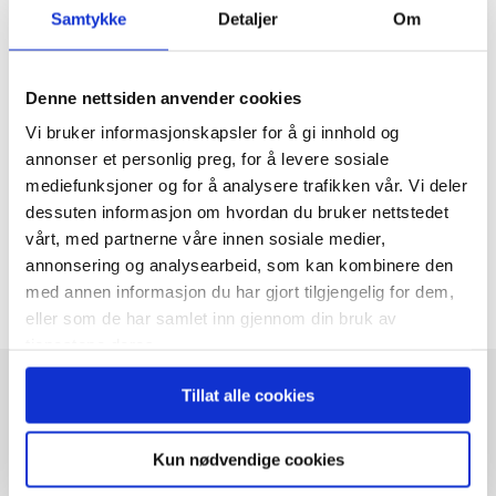
Samtykke
Detaljer
Om
2 soverom
3 390 000 kr
Denne nettsiden anvender cookies
Vi bruker informasjonskapsler for å gi innhold og
Flere boliger
annonser et personlig preg, for å levere sosiale
mediefunksjoner og for å analysere trafikken vår. Vi deler
dessuten informasjon om hvordan du bruker nettstedet
vårt, med partnerne våre innen sosiale medier,
annonsering og analysearbeid, som kan kombinere den
Del på sosiale medier
Kopier lenke
Twitter
Facebook
med annen informasjon du har gjort tilgjengelig for dem,
eller som de har samlet inn gjennom din bruk av
tjenestene deres.
Tillat alle cookies
Relaterte boliger
Kun nødvendige cookies