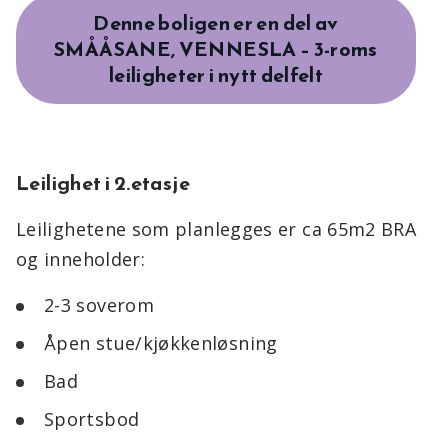
Denne boligen er en del av
SMÅÅSANE, VENNESLA – 3-roms
leiligheter i nytt delfelt
Leilighet i 2.etasje
Leilighetene som planlegges er ca 65m2 BRA
og inneholder:
2-3 soverom
Åpen stue/kjøkkenløsning
Bad
Sportsbod