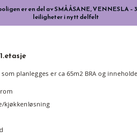
boligen er en del av SMÅÅSANE, VENNESLA – 
leiligheter i nytt delfelt
 1.etasje
e som planlegges er ca 65m2 BRA og inneholde
erom
e/kjøkkenløsning
d