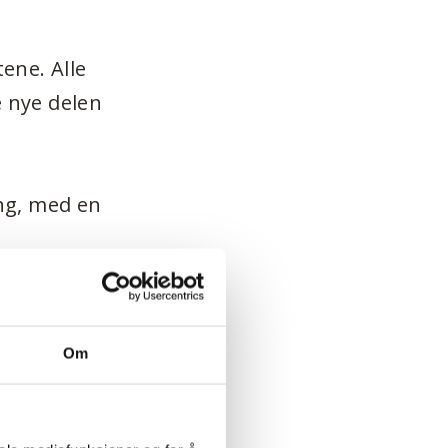
tene. Alle
ne nye delen
ing, med en
20 000,-
Om
m