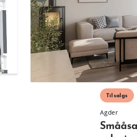
Til salgs
Agder
Smååsan