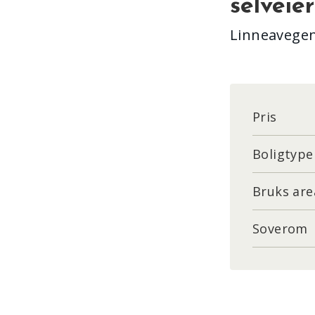
selveier
Linneavegen
Pris
Boligtype
Bruks are
Soverom