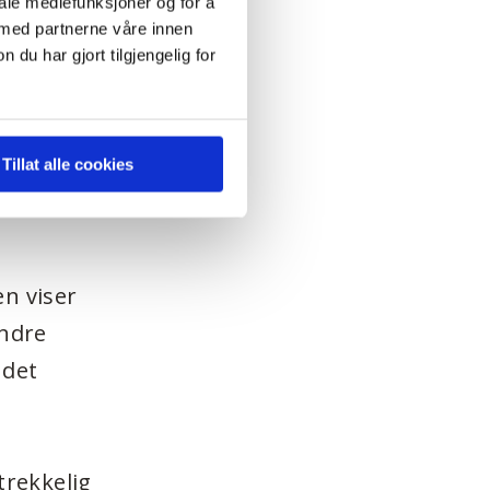
iale mediefunksjoner og for å
 med partnerne våre innen
u har gjort tilgjengelig for
t endelige
or å få
Tillat alle cookies
jon om
en viser
andre
 det
trekkelig