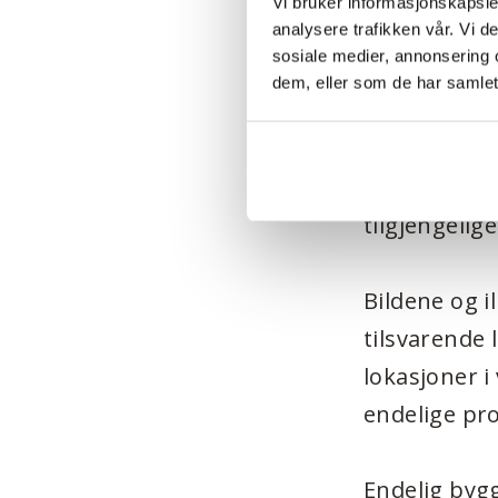
Vi bruker informasjonskapsler
Kvalitets
analysere trafikken vår. Vi 
sosiale medier, annonsering 
dem, eller som de har samlet
Du som kunde
resultatet v
tilsendt ko
tilgjengelige 
Bildene og i
tilsvarende 
lokasjoner i
endelige pr
Endelig bygg