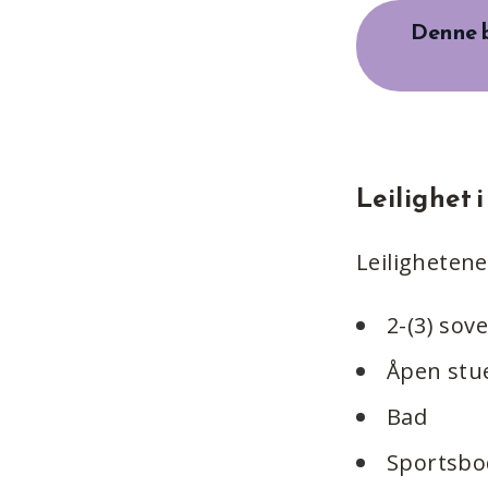
Denne 
Leilighet i
Leiligheten
2-(3) sov
Åpen stu
Bad
Sportsbo