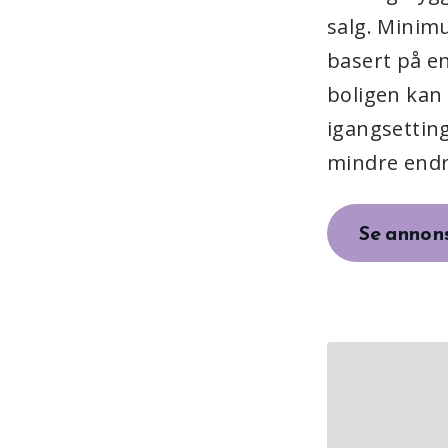
salg. Minimu
basert på en
boligen kan 
igangsetting
mindre endri
Se annons