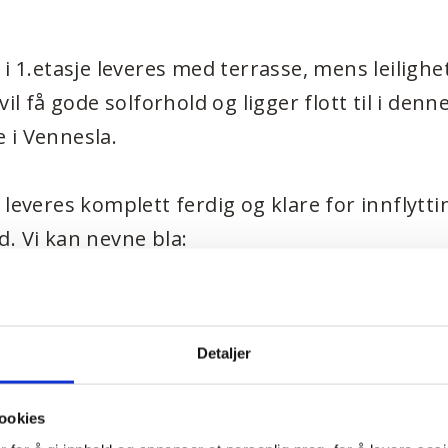
 i 1.etasje leveres med terrasse, mens leilighe
vil få gode solforhold og ligger flott til i den
 i Vennesla.
 leveres komplett ferdig og klare for innflytt
. Vi kan nevne bla:
redning inkl. hvitevarer til en veil.verdi kr. 1
bad med 60×60 fliser
Detaljer
linger og vegger. Listefritt i overgang mello
ling
ookies