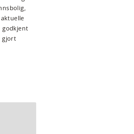
nnsbolig,
 aktuelle
g godkjent
 gjort