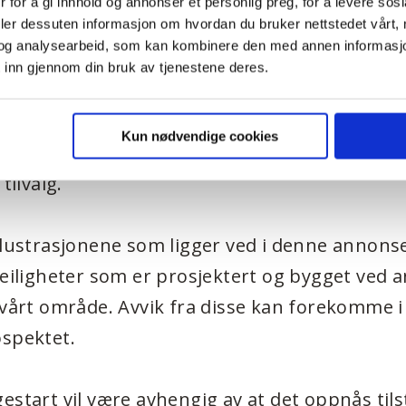
 for å gi innhold og annonser et personlig preg, for å levere sos
gulv i alle oppholdsrom
deler dessuten informasjon om hvordan du bruker nettstedet vårt,
og analysearbeid, som kan kombinere den med annen informasjon d
 inn gjennom din bruk av tjenestene deres.
 vil også få mulighet til å påvirke noe på de
ed egne valg av overflater. Ta gjerne kontakt f
Kun nødvendige cookies
mplett leveransebeskrivelse og mer informas
tilvalg.
llustrasjonene som ligger ved i denne annons
leiligheter som er prosjektert og bygget ved 
 vårt område. Avvik fra disse kan forekomme i
ospektet.
estart vil være avhengig av at det oppnås tils