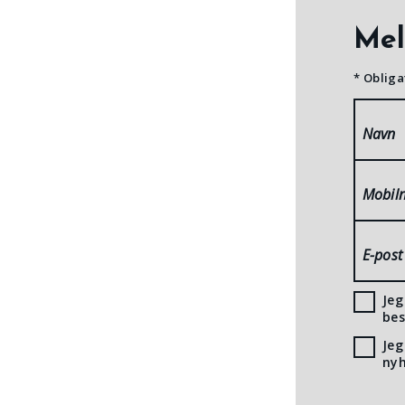
Mel
* Obliga
Navn
Mobil
E-post
Jeg
bes
Jeg
nyh