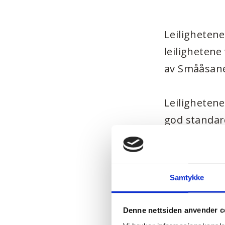
Leilighetene
leilighetene 
av Smååsane
Leilighetene
god standard
Kjøkkeninn
Flislagt 
Samtykke
Malte him
vegg/him
Denne nettsiden anvender c