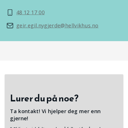
48 12 17 00
geir.egil.nygjerde@hellvikhus.no
Lurer du på noe?
Ta kontakt! Vi hjelper deg mer enn
gjerne!