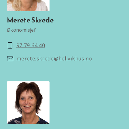
Merete Skrede
Økonomisjef
97 79 64 40
merete.skrede@hellvikhus.no