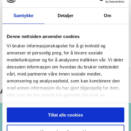
Gravdalgruppa er Miljøfyrtårn!
– Dette er ei fjør i hatten for Gravdal, sa
Samtykke
Detaljer
Om
ordførar Jenny Følling då ho overleverte
plaketten som viser at…
Denne nettsiden anvender cookies
Vi bruker informasjonskapsler for å gi innhold og
Nytt fra Hellvik Hus
annonser et personlig preg, for å levere sosiale
mediefunksjoner og for å analysere trafikken vår. Vi deler
dessuten informasjon om hvordan du bruker nettstedet
vårt, med partnerne våre innen sosiale medier,
annonsering og analysearbeid, som kan kombinere den
med annen informasjon du har gjort tilgjengelig for dem,
Ansatte
eller som de har samlet inn gjennom din bruk av
tjenestene deres.
Tillat alle cookies