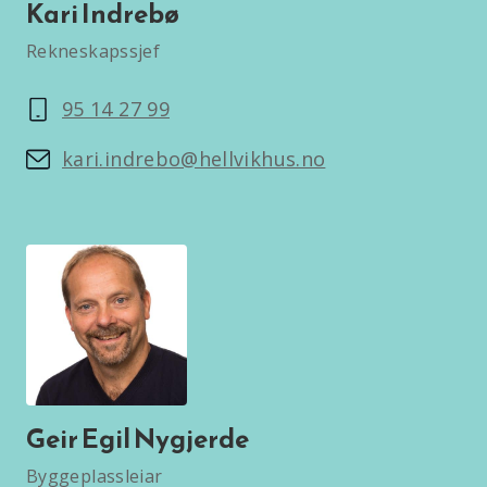
Kari Indrebø
Rekneskapssjef
95 14 27 99
kari.indrebo@hellvikhus.no
Geir Egil Nygjerde
Byggeplassleiar