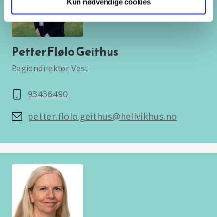
Kun nødvendige cookies
Petter Flølo Geithus
Regiondirektør Vest
93436490
petter.flolo.geithus@hellvikhus.no