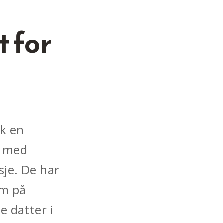
 for
ok en
– med
sje. De har
om på
e datter i