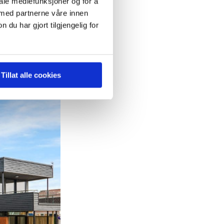
iale mediefunksjoner og for å
 med partnerne våre innen
u har gjort tilgjengelig for
Tillat alle cookies