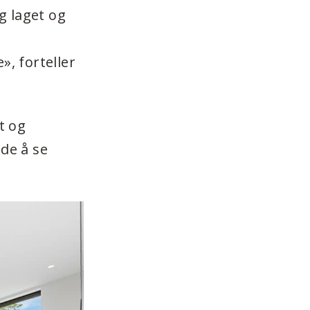
ig laget og
», forteller
t og
nde å se