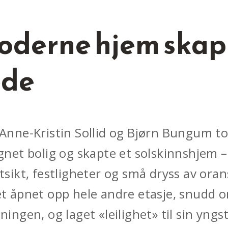
oderne hjem skapt
ede
Anne-Kristin Sollid og Bjørn Bungum t
gnet bolig og skapte et solskinnshjem 
tsikt, festligheter og små dryss av oran
t åpnet opp hele andre etasje, snudd 
ingen, og laget «leilighet» til sin yngst