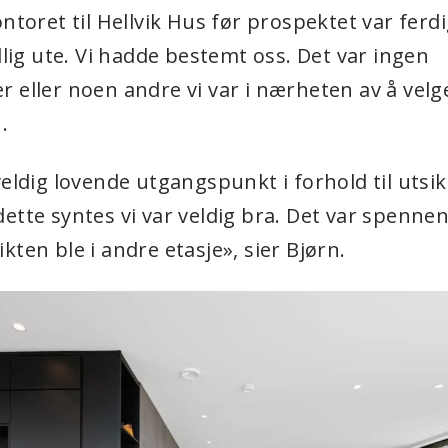
ontoret til Hellvik Hus før prospektet var ferd
idlig ute. Vi hadde bestemt oss. Det var ingen
 eller noen andre vi var i nærheten av å velge
.
veldig lovende utgangspunkt i forhold til utsik
ette syntes vi var veldig bra. Det var spenne
kten ble i andre etasje», sier Bjørn.