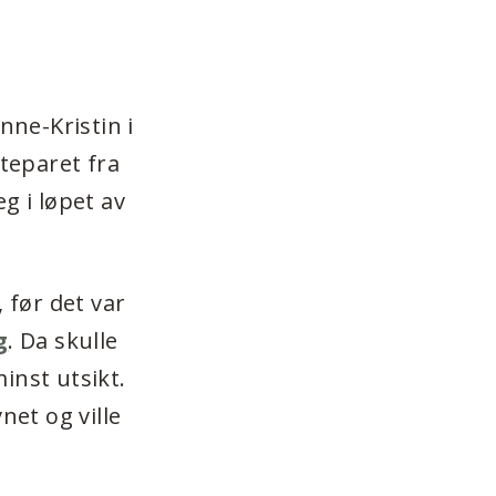
nne-Kristin i
kteparet fra
g i løpet av
 før det var
g
. Da skulle
inst utsikt.
vnet og ville