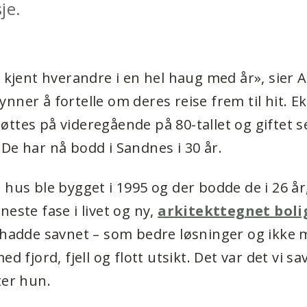
je.
o kjent hverandre i en hel haug med år», sier A
nner å fortelle om deres reise frem til hit. E
ttes på videregående på 80-tallet og giftet se
De har nå bodd i Sandnes i 30 år.
 hus ble bygget i 1995 og der bodde de i 26 år,
neste fase i livet og ny,
arkitekttegnet boli
 hadde savnet – som bedre løsninger og ikke m
ed fjord, fjell og flott utsikt. Det var det vi sa
ter hun.