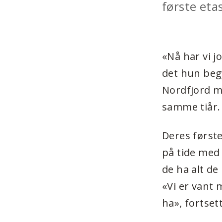
første etas
«Nå har vi j
det hun begy
Nordfjord mø
samme tiår. 
Deres første
på tide med 
de ha alt de
«Vi er vant m
ha», fortset