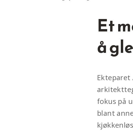
Et m
å gl
Ekteparet 
arkitektte
fokus på u
blant anne
kjøkkenløsn