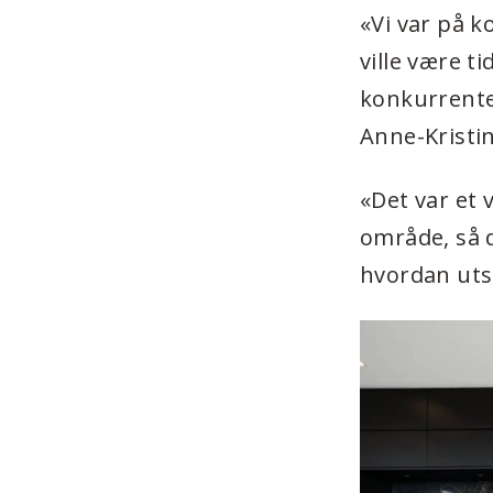
«Vi var på k
ville være t
konkurrenter
Anne-Kristin
«Det var et 
område, så d
hvordan utsi