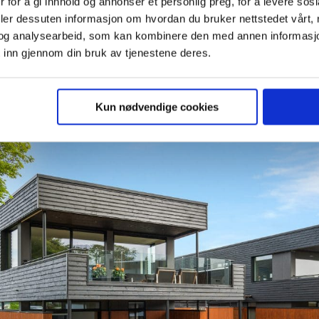
 for å gi innhold og annonser et personlig preg, for å levere sos
deler dessuten informasjon om hvordan du bruker nettstedet vårt,
og analysearbeid, som kan kombinere den med annen informasjon d
 inn gjennom din bruk av tjenestene deres.
Stilrent kjøkken med utsikt over Sandnes.
Kun nødvendige cookies