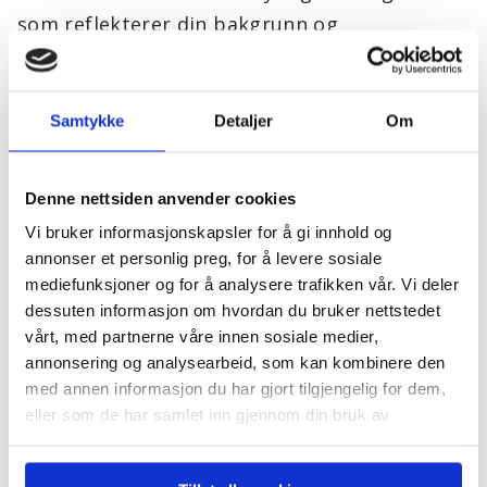
som reflekterer din bakgrunn og
kompetanse, og ikke minst faglige
påvirkningsmuligheter i en kjede i vekst.
Samtykke
Detaljer
Om
Arbeidssted vil være ved vårt hovedkontor på
Hellvik, men alternativt kan kontorsted
Denne nettsiden anvender cookies
vurderes ved våre anlegg i Stavanger,
Vi bruker informasjonskapsler for å gi innhold og
Flekkefjord eller hos Hellvik Hus Romerike ved
annonser et personlig preg, for å levere sosiale
Gardermoen.
mediefunksjoner og for å analysere trafikken vår. Vi deler
dessuten informasjon om hvordan du bruker nettstedet
Noe reisevirksomhet må påregnes.
vårt, med partnerne våre innen sosiale medier,
annonsering og analysearbeid, som kan kombinere den
Dersom denne utfordringen trigger deg, så vil
med annen informasjon du har gjort tilgjengelig for dem,
vi be deg sende inn søknad og CV snarest!
eller som de har samlet inn gjennom din bruk av
tjenestene deres.
Søknadsfrist:
28.04.21