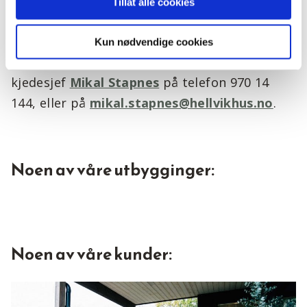
Tillat alle cookies
Alle henvendelser vil bli behandlet konfidensielt,
om ønskelig også overfor oppdragsgiver.
Kun nødvendige cookies
Spørsmål vedrørende stillingen kan rettes til
kjedesjef
Mikal Stapnes
på telefon 970 14
144, eller på
mikal.stapnes@hellvikhus.no
.
Noen av våre utbygginger:
Noen av våre kunder: