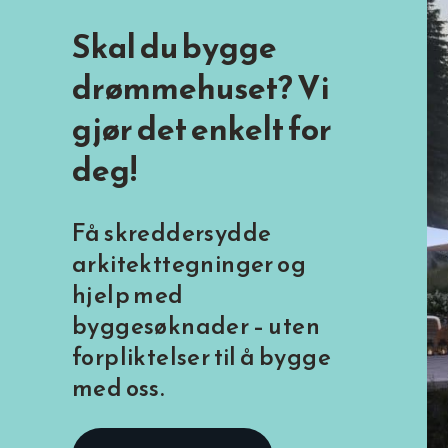
Skal du bygge
drømmehuset? Vi
gjør det enkelt for
deg
!
Få skreddersydde
arkitekttegninger og
hjelp med
byggesøknader – uten
forpliktelser til å bygge
med oss.