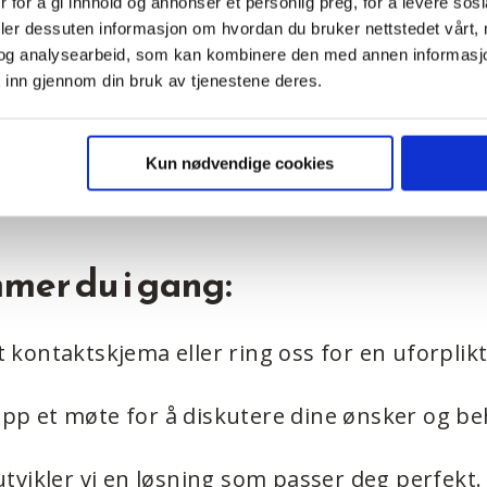
 for å gi innhold og annonser et personlig preg, for å levere sos
deler dessuten informasjon om hvordan du bruker nettstedet vårt,
liktelser:
Du står fritt til å velge leverandør 
og analysearbeid, som kan kombinere den med annen informasjon d
 i gang.
 inn gjennom din bruk av tjenestene deres.
rosess:
Vi tar hånd om alt det kompliserte, så
Kun nødvendige cookies
r.
mmer du i gang:
årt kontaktskjema eller ring oss for en uforplik
 opp et møte for å diskutere dine ønsker og be
vikler vi en løsning som passer deg perfekt.