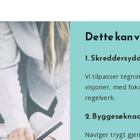
Dette kan v
1. Skreddersyd
Vi tilpasser tegn
visjoner, med foku
regelverk.
2. Byggesøknad
Naviger trygt g