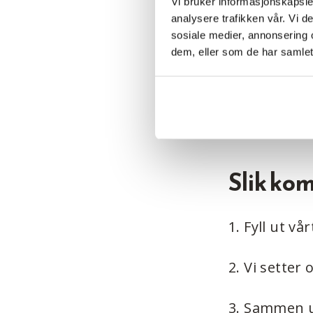
Vi bruker informasjonskapsler
analysere trafikken vår. Vi 
•
Ingen forp
sosiale medier, annonsering 
å hjelpe deg
dem, eller som de har samlet
•
Enklere p
bekymringe
Slik ko
1. Fyll ut v
2. Vi setter
3. Sammen ut