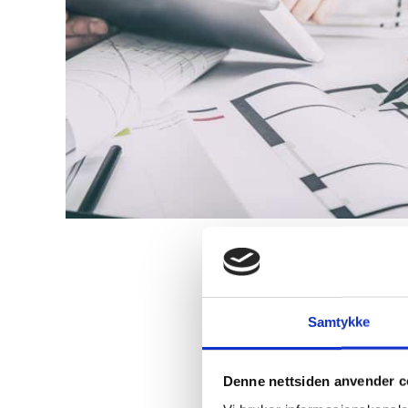
Hvorfor
Samtykke
•
Erfaring d
realisere si
Denne nettsiden anvender c