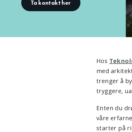
Ta kontakt her
Hos
Teknol
med arkitek
trenger å by
tryggere, ua
Enten du dr
våre erfarne
starter på r