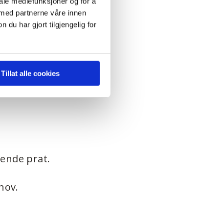
iale mediefunksjoner og for å
 med partnerne våre innen
– vår jobb er
u har gjort tilgjengelig for
 du slipper
Tillat alle cookies
tende prat.
hov.