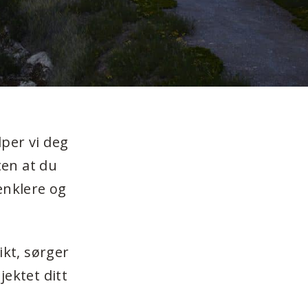
lper vi deg
ten at du
enklere og
kt, sørger
jektet ditt