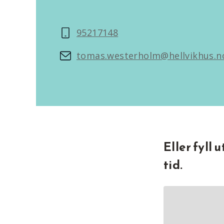
95217148
tomas.westerholm@hellvikhus.n
Eller fyll 
tid.