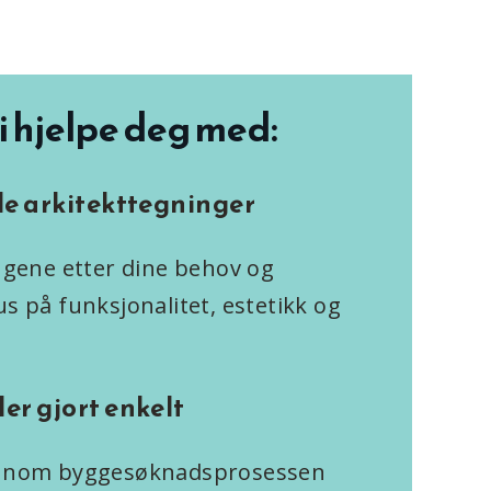
i hjelpe deg med:
de arkitekttegninger
ingene etter dine behov og
s på funksjonalitet, estetikk og
er gjort enkelt
jennom byggesøknadsprosessen