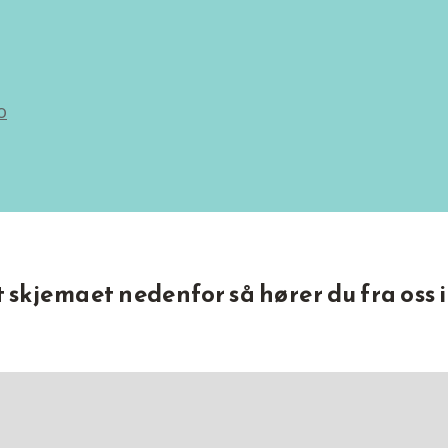
o
ut skjemaet nedenfor så hører du fra oss