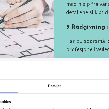
med hjelp fra våre
detaljene slik at
3. Rådgivning i 
Har du spørsmål 
profesjonell veiled
 velge oss?
Detaljer
u kan stole på:
Vi har hjulpet utallige kund
ne byggeprosjekter.
ookies