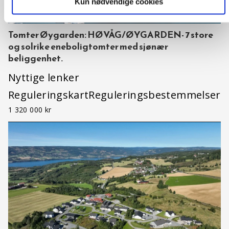
Kun nødvendige cookies
Tomter Øygarden: HØVÅG/ØYGARDEN- 7 store
og solrike eneboligtomter med sjønær
beliggenhet.
Nyttige lenker
ReguleringskartReguleringsbestemmelser
1 320 000 kr