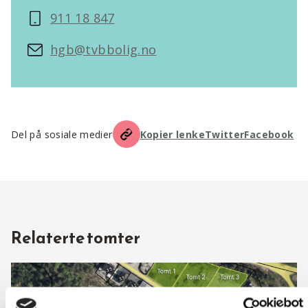
911 18 847
hgb@tvbbolig.no
Del på sosiale medier
Kopier lenke
Twitter
Facebook
Relaterte tomter