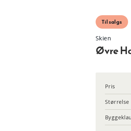
Til salgs
Skien
Øvre Ho
Pris
Størrelse
Byggekla