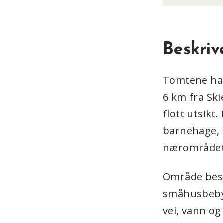
Beskriv
Tomtene har
6 km fra Ski
flott utsikt
barnehage, i
nærområdet, 
Område bestå
småhusbebyg
vei, vann og 