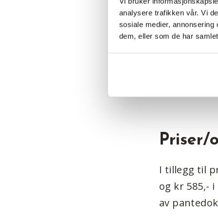
Vi bruker informasjonskapsler
boliger fra 
analysere trafikken vår. Vi 
sosiale medier, annonsering 
også mulig å
dem, eller som de har samlet
det en forut
over grunnm
Ved spørsmå
Priser/
I tillegg ti
og kr 585,- 
av pantedoku