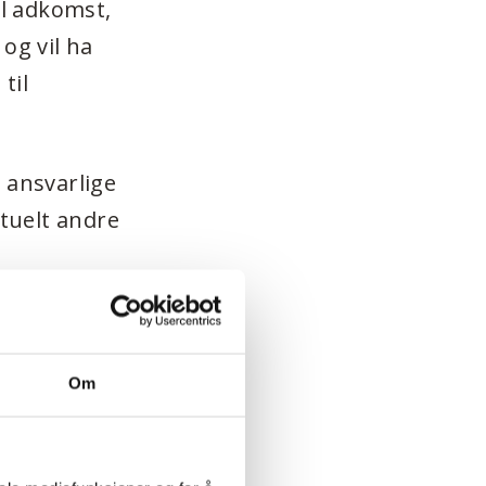
l adkomst,
og vil ha
til
e ansvarlige
ntuelt andre
Om
 er svært
t tilbys