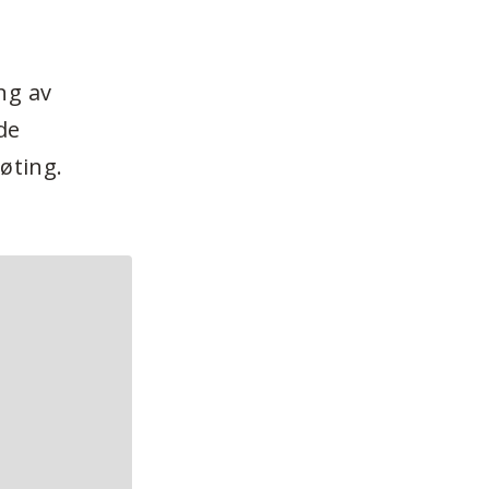
ng av
de
øting.