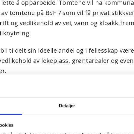
 lette å opparbeide. Tomtene vil ha kommuna
v tomtene på BSF 7 som vil få privat stikkvei 
rift og vedlikehold av vei, vann og kloakk frem 
lknytning.
li tildelt sin ideelle andel og i fellesskap vær
 vedlikehold av lekeplass, grøntarealer og eve
er.
tingelser
Detaljer
es med byggeklausul til TVB Bolig AS. Selger
ookies
d hensyn til hva som bygges. I utgangspunkte