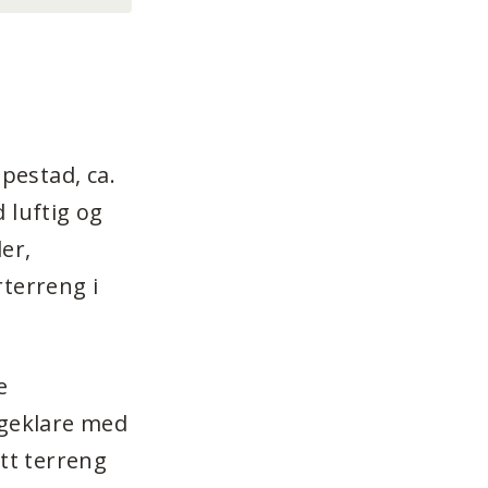
pestad, ca.
 luftig og
er,
rterreng i
e
geklare med
att terreng