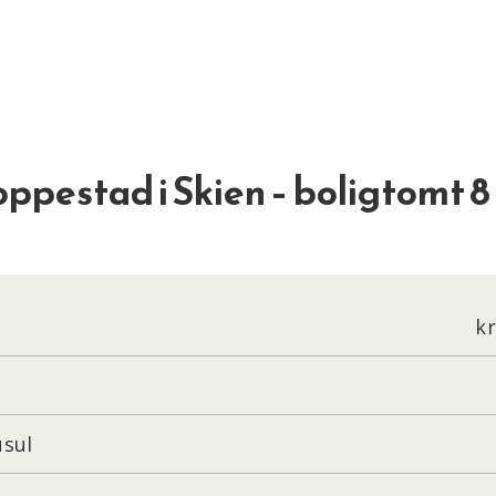
ppestad i Skien – boligtomt 8
kr
usul