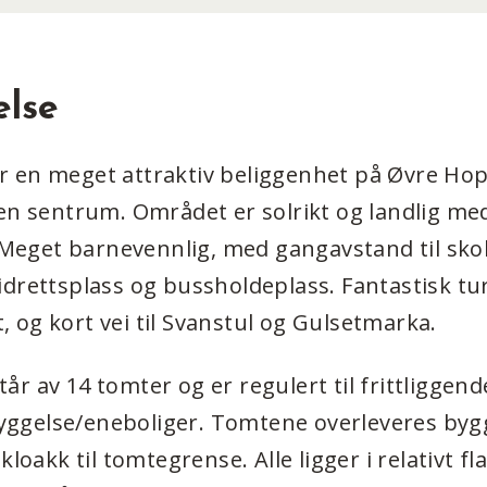
else
 en meget attraktiv beliggenhet på Øvre Hop
en sentrum. Området er solrikt og landlig med
. Meget barnevennlig, med gangavstand til skol
drettsplass og bussholdeplass. Fantastisk tu
og kort vei til Svanstul og Gulsetmarka.
r av 14 tomter og er regulert til frittliggend
gelse/eneboliger. Tomtene overleveres byg
kloakk til tomtegrense. Alle ligger i relativt fl