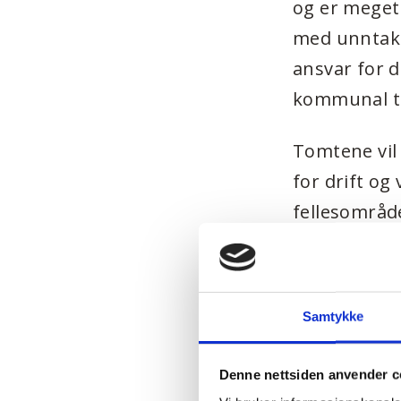
og er meget
med unntak a
ansvar for d
kommunal ti
Tomtene vil b
for drift og
fellesområd
Salgsbe
Samtykke
Tomtene selg
Denne nettsiden anvender c
fleksibel me