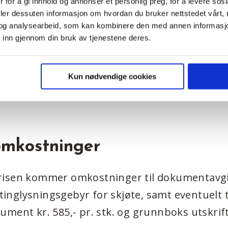
 for å gi innhold og annonser et personlig preg, for å levere sos
TVB Bolig` s egen hus katalog fra Hellvik Hus,
deler dessuten informasjon om hvordan du bruker nettstedet vårt,
og analysearbeid, som kan kombinere den med annen informasjon d
 få arkitekttegnet bolig etter eget ønske. Imid
 inn gjennom din bruk av tjenestene deres.
setning at TVB Bolig AS beholder retten til å
uren, og minimum får levere råbygg.
Kun nødvendige cookies
l, vennligst ta kontakt med en av våre boligk
omkostninger
l prisen kommer omkostninger til dokumentavgi
i tinglysningsgebyr for skjøte, samt eventuelt 
ment kr. 585,- pr. stk. og grunnboks utskrift 