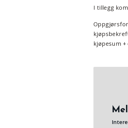
I tillegg k
Oppgjørsfor
kjøpsbekreft
kjøpesum + o
Mel
Intere