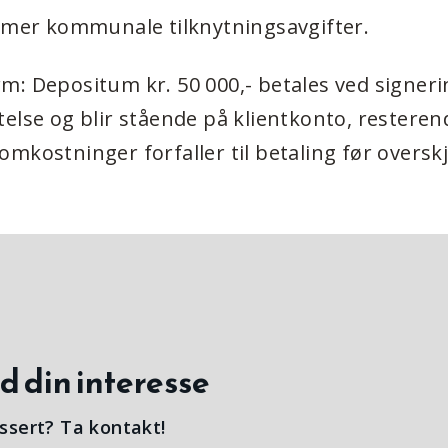
ommer kommunale tilknytningsavgifter.
m: Depositum kr. 50 000,- betales ved signeri
else og blir stående på klientkonto, resteren
mkostninger forfaller til betaling før overskj
d din interesse
ssert? Ta kontakt!