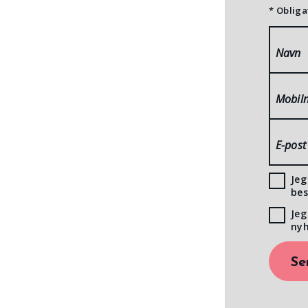
* Obliga
Navn
Mobil
E-post
Jeg
bes
Jeg
nyh
Se