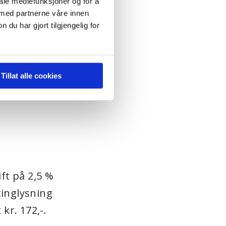
iale mediefunksjoner og for å
 men det er
 med partnerne våre innen
u har gjort tilgjengelig for
lertid er
 bygge huset
Tillat alle cookies
onsulenter.
ft på 2,5 %
tinglysning
kr. 172,-.