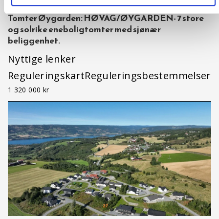
Tomter Øygarden: HØVÅG/ØYGARDEN- 7 store
og solrike eneboligtomter med sjønær
beliggenhet.
Nyttige lenker
ReguleringskartReguleringsbestemmelser
1 320 000 kr