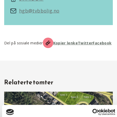
hgb@tvbbolig.no
Del på sosiale medier
Kopier lenke
Twitter
Facebook
Relaterte tomter