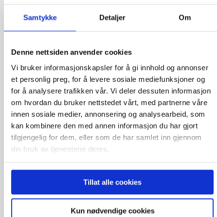
Samtykke
Detaljer
Om
Denne nettsiden anvender cookies
Vi bruker informasjonskapsler for å gi innhold og annonser
Røråslia Skotfoss | 10 byggeklare tomter med
et personlig preg, for å levere sosiale mediefunksjoner og
utsikt og gode solforhold
for å analysere trafikken vår. Vi deler dessuten informasjon
1 200 000 kr
om hvordan du bruker nettstedet vårt, med partnerne våre
innen sosiale medier, annonsering og analysearbeid, som
kan kombinere den med annen informasjon du har gjort
tilgjengelig for dem, eller som de har samlet inn gjennom
din bruk av tjenestene deres.
Tillat alle cookies
Kun nødvendige cookies