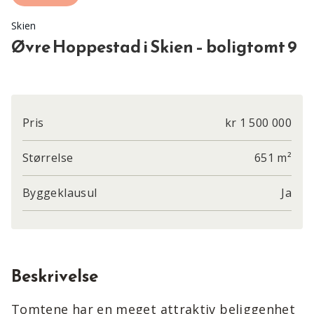
Skien
Øvre Hoppestad i Skien – boligtomt 9
Pris
kr 1 500 000
Størrelse
651 m²
Byggeklausul
Ja
Beskrivelse
Tomtene har en meget attraktiv beliggenhet