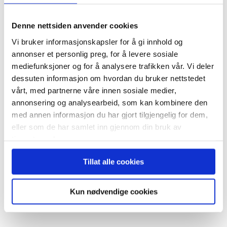
Plass til mer
Denne nettsiden anvender cookies
Ønsket om mer plass i hjemmet er et velkjent
Vi bruker informasjonskapsler for å gi innhold og
fenomen. Yttertøy, sportsutstyr og andre
annonser et personlig preg, for å levere sosiale
mediefunksjoner og for å analysere trafikken vår. Vi deler
ting – alt skal lagres et sted. Behovet øker
dessuten informasjon om hvordan du bruker nettstedet
gjerne i takt med familien, og kanskje trenger
vårt, med partnerne våre innen sosiale medier,
man også et hjemmekontor?
annonsering og analysearbeid, som kan kombinere den
med annen informasjon du har gjort tilgjengelig for dem,
Løsningen er ofte å utnytte de
eller som de har samlet inn gjennom din bruk av
kvadratmeterne vi allerede har mer effektivt.
tjenestene deres.
Plassen under trappen for eksempel.
Tillat alle cookies
For å gi deg enda større glede av Stryntrappa
tilbyr vi tre, smarte tilvalg:
Stryntrappa Bod,
Kun nødvendige cookies
Garderobe og Kontor
.