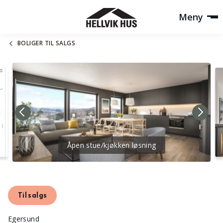
Meny
BOLIGER TIL SALGS
Åpen stue/kjøkken løsning
Til salgs
Egersund