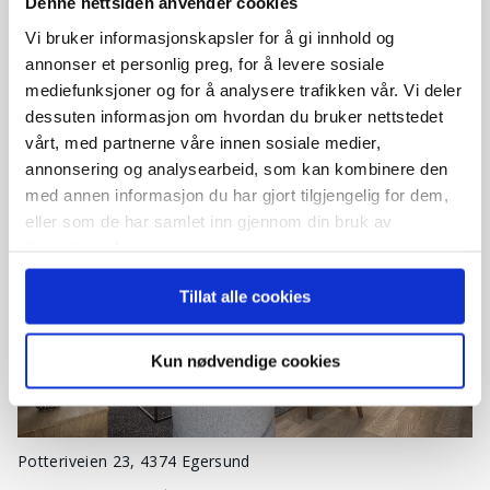
moderne og arealeffektive
Denne nettsiden anvender cookies
Vi bruker informasjonskapsler for å gi innhold og
leiligheterTomannsboligen ligger i den
annonser et personlig preg, for å levere sosiale
nedre delen av feltet og har…
mediefunksjoner og for å analysere trafikken vår. Vi deler
dessuten informasjon om hvordan du bruker nettstedet
2 soverom
vårt, med partnerne våre innen sosiale medier,
3 250 000 kr
annonsering og analysearbeid, som kan kombinere den
med annen informasjon du har gjort tilgjengelig for dem,
eller som de har samlet inn gjennom din bruk av
tjenestene deres.
Tillat alle cookies
Kun nødvendige cookies
Potteriveien 23, 4374 Egersund