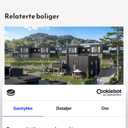
Relaterte boliger
Lasteinveien 94, 4374 Egersund
Tomannsbolig
Samtykke
Detaljer
Om
Leilighet A – 1. etasjeTomannsboligen – to