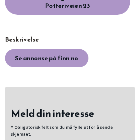
Potteriveien 23
Beskrivelse
Se annonse på finn.no
Meld din interesse
* Obligatorisk felt som du må fylle ut for å sende
skjemaet.