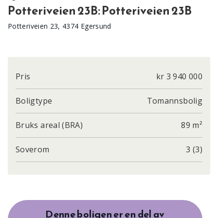
Potteriveien 23B: Potteriveien 23B
Potteriveien 23, 4374 Egersund
Pris
kr 3 940 000
Boligtype
Tomannsbolig
Bruks areal (BRA)
89 m²
Soverom
3 (3)
Denne boligen er en del av