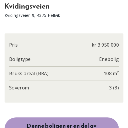
Kvidingsveien
Kvidingsveien 9, 4375 Hellvik
Pris
kr 3 950 000
Boligtype
Enebolig
Bruks areal (BRA)
108 m²
Soverom
3 (3)
Denne boligen er en del av