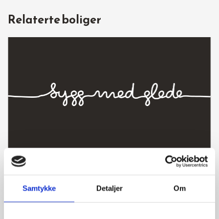
Relaterte boliger
Sjukehusveien 19, 4373 Egersund
Bolig 1 *SOLGT!
Samtykke
Detaljer
Om
5 soverom
5 000 000 kr