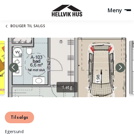
Meny
BOLIGER TIL SALGS
1.etg
Til salgs
Egersund