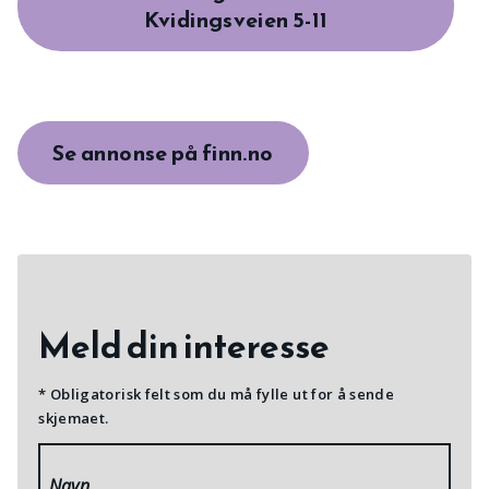
Kvidingsveien 5-11
Se annonse på finn.no
Meld din interesse
* Obligatorisk felt som du må fylle ut for å sende
skjemaet.
Navn