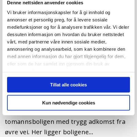
Denne nettsiden anvender cookies
Vi bruker informasjonskapsler for å gi innhold og
annonser et personlig preg, for å levere sosiale
mediefunksjoner og for å analysere trafikken vår. Vi deler
dessuten informasjon om hvordan du bruker nettstedet
vårt, med partnerne våre innen sosiale medier,
annonsering og analysearbeid, som kan kombinere den
med annen informasjon du har gjort tilgjengelig for dem,
eller som de har samlet inn gjennom din bruk av
tjenestene deres.
Lasteinveien 94, 4374 Egersund
Tillat alle cookies
Enebolig
BeskrivelseRekken består av fire moderne
Kun nødvendige cookies
eneboliger, plassert et nivå over
tomannsboligen med trygg adkomst fra
øvre vei. Her ligger boligene…