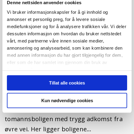
Denne nettsiden anvender cookies
Vi bruker informasjonskapsler for å gi innhold og
annonser et personlig preg, for å levere sosiale
mediefunksjoner og for å analysere trafikken vår. Vi deler
dessuten informasjon om hvordan du bruker nettstedet
vårt, med partnerne våre innen sosiale medier,
annonsering og analysearbeid, som kan kombinere den
med annen informasjon du har gjort tilgjengelig for dem,
eller som de har samlet inn gjennom din bruk av
tjenestene deres.
Lasteinveien 94, 4374 Egersund
Tillat alle cookies
Enebolig
BeskrivelseRekken består av fire moderne
Kun nødvendige cookies
eneboliger, plassert et nivå over
tomannsboligen med trygg adkomst fra
øvre vei. Her ligger boligene…