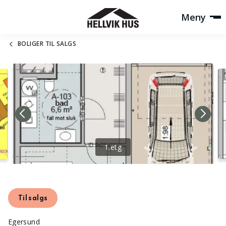
Meny
BOLIGER TIL SALGS
1.etg
Til salgs
Egersund