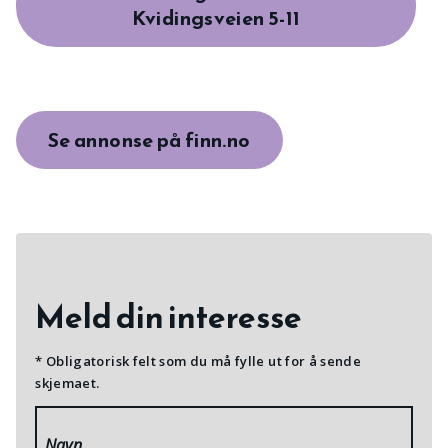
Kvidingsveien 5-11
Se annonse på finn.no
Meld din interesse
* Obligatorisk felt som du må fylle ut for å sende
skjemaet.
Navn