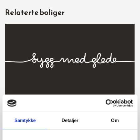
Relaterte boliger
Sjukehusveien 19, 4373 Egersund
Bolig 1 *SOLGT!
Samtykke
Detaljer
Om
5 soverom
5 000 000 kr