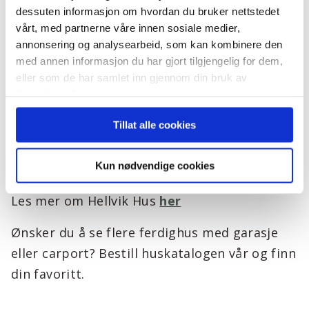
dessuten informasjon om hvordan du bruker nettstedet
vårt, med partnerne våre innen sosiale medier,
annonsering og analysearbeid, som kan kombinere den
med annen informasjon du har gjort tilgjengelig for dem,
Hvorfor velge Hellvik Hus?
eller som de har samlet inn gjennom din bruk av
tjenestene deres.
Hellvik Hus var boligkjeden i landet med de
Tillat alle cookies
mest fornøyde eneboligkundene ifølge
Prognosesenterets bransjemåling i både 2016
Kun nødvendige cookies
og 2020, med en KTI på 82 i 2020.
Les mer om Hellvik Hus
her
Ønsker du å se flere ferdighus med garasje
eller carport? Bestill huskatalogen vår og finn
din favoritt.