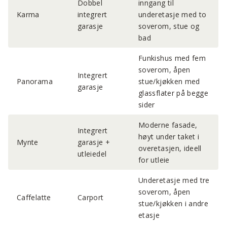
Dobbel
inngang til
Karma
integrert
underetasje med to
garasje
soverom, stue og
bad
Funkishus med fem
soverom, åpen
Integrert
Panorama
stue/kjøkken med
garasje
glassflater på begge
sider
Moderne fasade,
Integrert
høyt under taket i
Mynte
garasje +
overetasjen, ideell
utleiedel
for utleie
Underetasje med tre
soverom, åpen
Caffelatte
Carport
stue/kjøkken i andre
etasje